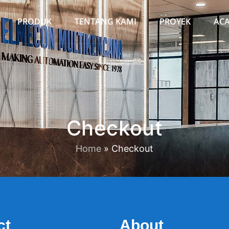
PRODUK
TENTANG KAMI
PROYEK
AC
Checkout
Home
»
Checkout
ct
About