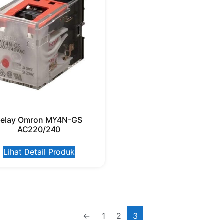
Relay Omron MY4N-GS
AC220/240
Lihat Detail Produk
←
1
2
3