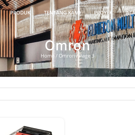
PRODUK
TENTANG KAMI
PROYEK
AC
Omron
Home
/
Omron
/ Page 3