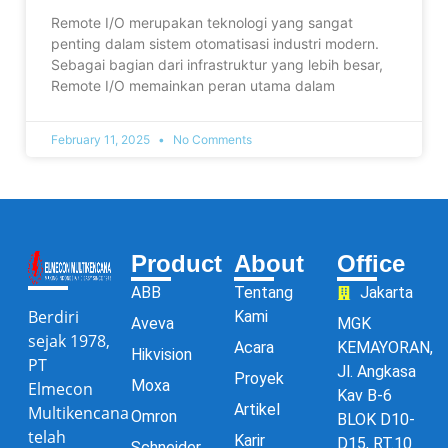
Remote I/O merupakan teknologi yang sangat
penting dalam sistem otomatisasi industri modern.
Sebagai bagian dari infrastruktur yang lebih besar,
Remote I/O memainkan peran utama dalam
February 11, 2025
No Comments
Product
About
Office
ABB
Tentang
Jakarta
Berdiri
Kami
Aveva
MGK
sejak 1978,
Acara
KEMAYORAN,
Hikvision
PT
Jl. Angkasa
Proyek
Moxa
Elmecon
Kav B-6
Artikel
Multikencana
Omron
BLOK D10-
telah
Karir
D15, RT.10
Schneider