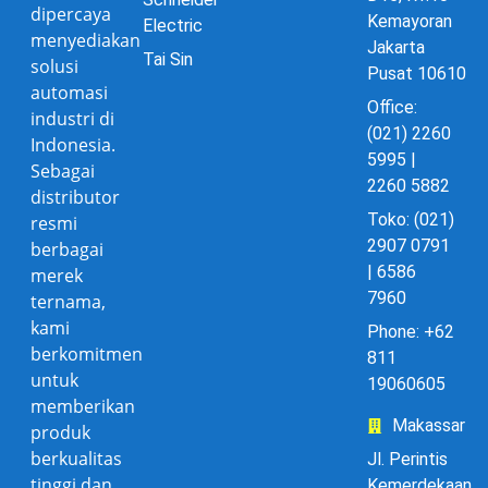
dipercaya
Kemayoran
Electric
menyediakan
Jakarta
Tai Sin
solusi
Pusat 10610
automasi
Office:
industri di
(021) 2260
Indonesia.
5995 |
Sebagai
2260 5882
distributor
Toko: (021)
resmi
2907 0791
berbagai
| 6586
merek
7960
ternama,
kami
Phone: +62
berkomitmen
811
untuk
19060605
memberikan
Makassar
produk
berkualitas
Jl. Perintis
tinggi dan
Kemerdekaan