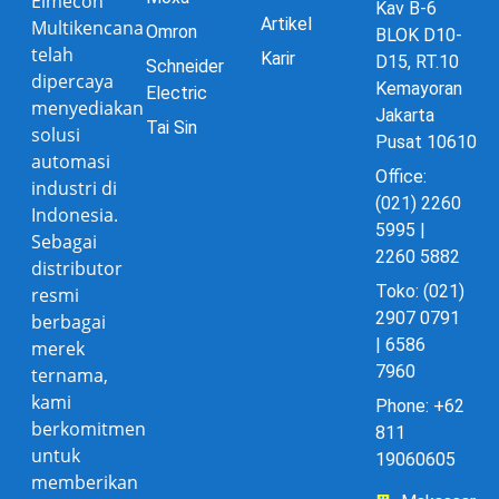
Elmecon
Kav B-6
Artikel
Multikencana
Omron
BLOK D10-
telah
Karir
D15, RT.10
Schneider
dipercaya
Kemayoran
Electric
menyediakan
Jakarta
Tai Sin
solusi
Pusat 10610
automasi
Office:
industri di
(021) 2260
Indonesia.
5995 |
Sebagai
2260 5882
distributor
Toko: (021)
resmi
2907 0791
berbagai
| 6586
merek
7960
ternama,
kami
Phone: +62
berkomitmen
811
untuk
19060605
memberikan