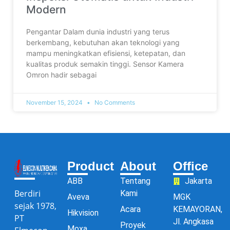
Modern
Pengantar Dalam dunia industri yang terus
berkembang, kebutuhan akan teknologi yang
mampu meningkatkan efisiensi, ketepatan, dan
kualitas produk semakin tinggi. Sensor Kamera
Omron hadir sebagai
November 15, 2024
No Comments
Product
About
Office
ABB
Tentang
Jakarta
Berdiri
Kami
Aveva
MGK
sejak 1978,
Acara
KEMAYORAN,
Hikvision
PT
Jl. Angkasa
Proyek
Moxa