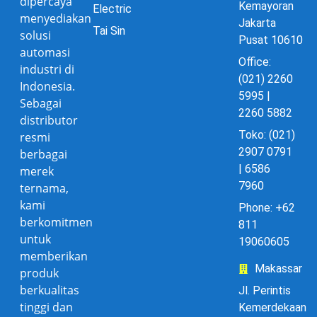
dipercaya
Kemayoran
Electric
menyediakan
Jakarta
Tai Sin
solusi
Pusat 10610
automasi
Office:
industri di
(021) 2260
Indonesia.
5995 |
Sebagai
2260 5882
distributor
Toko: (021)
resmi
2907 0791
berbagai
| 6586
merek
7960
ternama,
kami
Phone: +62
berkomitmen
811
untuk
19060605
memberikan
Makassar
produk
berkualitas
Jl. Perintis
tinggi dan
Kemerdekaan