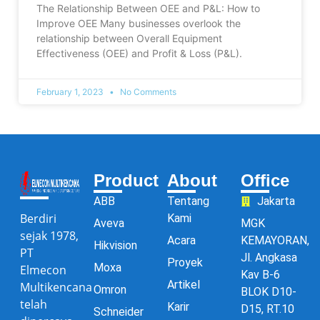
The Relationship Between OEE and P&L: How to
Improve OEE Many businesses overlook the
relationship between Overall Equipment
Effectiveness (OEE) and Profit & Loss (P&L).
February 1, 2023
No Comments
Product
About
Office
ABB
Tentang
Jakarta
Berdiri
Kami
Aveva
MGK
sejak 1978,
Acara
KEMAYORAN,
Hikvision
PT
Jl. Angkasa
Proyek
Moxa
Elmecon
Kav B-6
Artikel
Multikencana
Omron
BLOK D10-
telah
Karir
D15, RT.10
Schneider