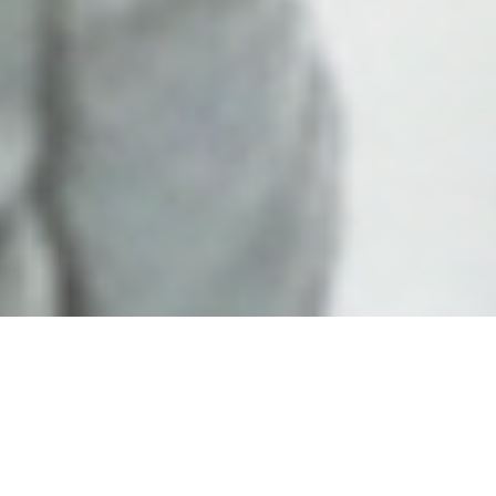
DAPATKAN
DOWNLOAD
PENAWARAN
KATALOG
MOXA