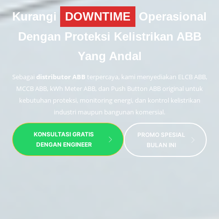
Kurangi
DOWNTIME
Operasional
Dengan Proteksi Kelistrikan ABB
Yang Andal
Sebagai
distributor ABB
terpercaya, kami menyediakan ELCB ABB,
MCCB ABB, kWh Meter ABB, dan Push Button ABB original untuk
kebutuhan proteksi, monitoring energi, dan kontrol kelistrikan
industri maupun bangunan komersial.
KONSULTASI GRATIS
PROMO SPESIAL
DENGAN ENGINEER
BULAN INI