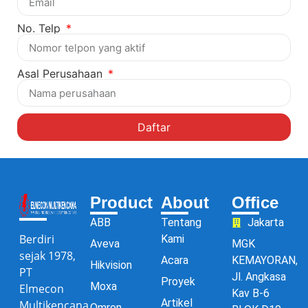
No. Telp
Asal Perusahaan
Daftar
Product
About
Office
ABB
Tentang
Jakarta
Berdiri
Kami
Aveva
MGK
sejak 1978,
Acara
KEMAYORAN,
Hikvision
PT
Jl. Angkasa
Proyek
Moxa
Elmecon
Kav B-6
Artikel
Multikencana
Omron