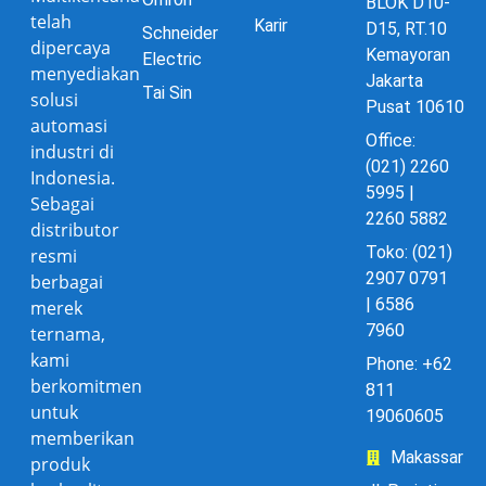
BLOK D10-
telah
Karir
D15, RT.10
Schneider
dipercaya
Kemayoran
Electric
menyediakan
Jakarta
Tai Sin
solusi
Pusat 10610
automasi
Office:
industri di
(021) 2260
Indonesia.
5995 |
Sebagai
2260 5882
distributor
Toko: (021)
resmi
2907 0791
berbagai
| 6586
merek
7960
ternama,
kami
Phone: +62
berkomitmen
811
untuk
19060605
memberikan
Makassar
produk