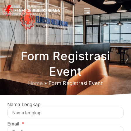
Form Registrasi
Event
Home
»
Form Registrasi Event
Nama Lengkap
Email