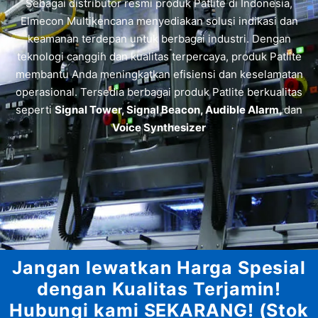
Sebagai distributor resmi produk Patlite di Indonesia,
Elmecon Multikencana menyediakan solusi indikasi dan
keamanan terdepan untuk berbagai industri. Dengan
teknologi canggih dan kualitas terpercaya, produk Patlite
membantu Anda meningkatkan efisiensi dan keselamatan
operasional. Tersedia berbagai produk Patlite berkualitas
seperti
Signal Tower, Signal Beacon, Audible Alarm,
dan
Voice Synthesizer
Jangan lewatkan Harga Spesial
dengan Kualitas Terjamin!
Hubungi kami SEKARANG! (Stok